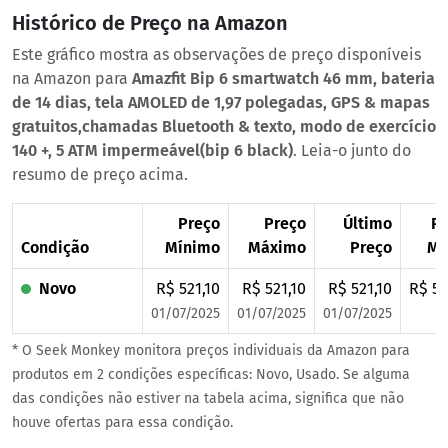
Histórico de Preço na Amazon
Este gráfico mostra as observações de preço disponíveis
na Amazon para
Amazfit Bip 6 smartwatch 46 mm, bateria
de 14 dias, tela AMOLED de 1,97 polegadas, GPS & mapas
gratuitos,chamadas Bluetooth & texto, modo de exercício
140 +, 5 ATM impermeável(bip 6 black)
. Leia-o junto do
resumo de preço acima.
Preço
Preço
Último
Pr
Condição
Mínimo
Máximo
Preço
Mé
Novo
R$ 521,10
R$ 521,10
R$ 521,10
R$ 52
01/07/2025
01/07/2025
01/07/2025
* O Seek Monkey monitora preços individuais da Amazon para
produtos em 2 condições específicas: Novo, Usado. Se alguma
das condições não estiver na tabela acima, significa que não
houve ofertas para essa condição.