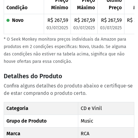
Preço
Preço
Último
P
Condição
Mínimo
Máximo
Preço
M
Novo
R$ 267,59
R$ 267,59
R$ 267,59
R$ 2
03/07/2025
03/07/2025
03/07/2025
* O Seek Monkey monitora preços individuais da Amazon para
produtos em 2 condições específicas: Novo, Usado. Se alguma
das condições não estiver na tabela acima, significa que não
houve ofertas para essa condição.
Detalhes do Produto
Confira alguns detalhes do produto abaixo e certifique-se
de estar comprando o produto certo.
Categoria
CD e Vinil
Grupo de Produto
Music
Marca
RCA