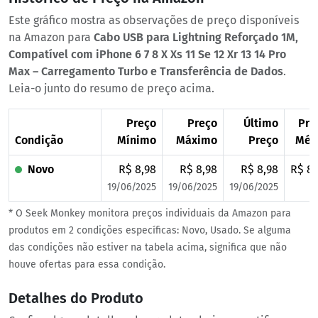
Este gráfico mostra as observações de preço disponíveis
na Amazon para
Cabo USB para Lightning Reforçado 1M,
Compatível com iPhone 6 7 8 X Xs 11 Se 12 Xr 13 14 Pro
Max – Carregamento Turbo e Transferência de Dados
.
Leia-o junto do resumo de preço acima.
Preço
Preço
Último
Pre
Condição
Mínimo
Máximo
Preço
Méd
Novo
R$ 8,98
R$ 8,98
R$ 8,98
R$ 8,
19/06/2025
19/06/2025
19/06/2025
* O Seek Monkey monitora preços individuais da Amazon para
produtos em 2 condições específicas: Novo, Usado. Se alguma
das condições não estiver na tabela acima, significa que não
houve ofertas para essa condição.
Detalhes do Produto