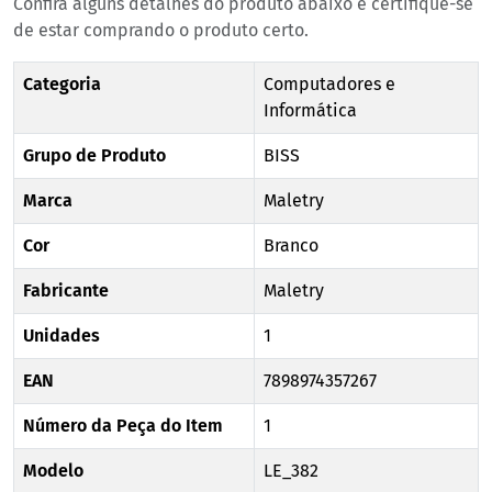
Confira alguns detalhes do produto abaixo e certifique-se
de estar comprando o produto certo.
Categoria
Computadores e
Informática
Grupo de Produto
BISS
Marca
Maletry
Cor
Branco
Fabricante
Maletry
Unidades
1
EAN
7898974357267
Número da Peça do Item
1
Modelo
LE_382