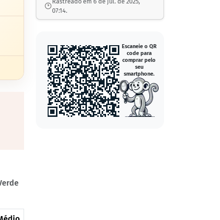
Rastreado em 6 de jul. de 2025,
07:14.
Escaneie o QR
code para
comprar pelo
seu
smartphone.
Verde
Médio