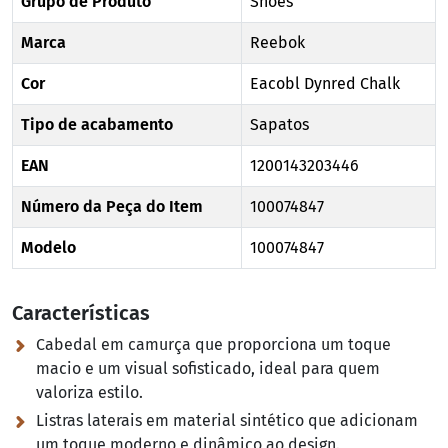
Grupo de Produto
Shoes
Marca
Reebok
Cor
Eacobl Dynred Chalk
Tipo de acabamento
Sapatos
EAN
1200143203446
Número da Peça do Item
100074847
Modelo
100074847
Características
Cabedal em camurça que proporciona um toque
macio e um visual sofisticado, ideal para quem
valoriza estilo.
Listras laterais em material sintético que adicionam
um toque moderno e dinâmico ao design.