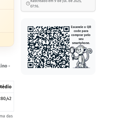
Rastreado em 9 de jul. de 2025,
07:16.
Escaneie o QR
code para
comprar pelo
seu
smartphone.
ino -
Médio
280,42
uma das