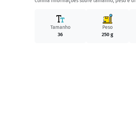
Confira informações sobre tamanho, peso e d
Tamanho
Peso
36
250 g