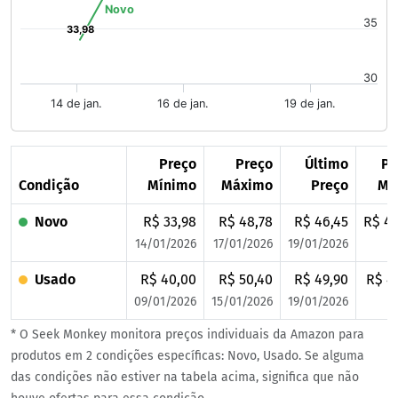
Novo
35
33,98
33,98
30
14 de jan.
16 de jan.
19 de jan.
End of interactive chart.
Preço
Preço
Último
Pr
Condição
Mínimo
Máximo
Preço
Mé
Novo
R$ 33,98
R$ 48,78
R$ 46,45
R$ 43
14/01/2026
17/01/2026
19/01/2026
Usado
R$ 40,00
R$ 50,40
R$ 49,90
R$ 4
09/01/2026
15/01/2026
19/01/2026
* O Seek Monkey monitora preços individuais da Amazon para
produtos em 2 condições específicas: Novo, Usado. Se alguma
das condições não estiver na tabela acima, significa que não