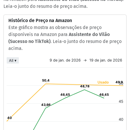
Leia-o junto do resumo de preço acima.
Histórico de Preço na Amazon
Este gráfico mostra as observações de preço
disponíveis na Amazon para
Assistente do Vilão
(Sucesso no TikTok)
. Leia-o junto do resumo de preço
acima.
Chart
9 de jan. de 2026
→
19 de jan. de 2026
All ▾
Line chart with 2 lines.
The chart has 1 X axis displaying Time. Data ranges from 2026
The chart has 1 Y axis displaying values. Data ranges from 33
50,4
50,4
Usado
49,9
49,9
50
48,78
48,78
46,45
46,45
46,45
46,45
45
43,66
43,66
40
40
40